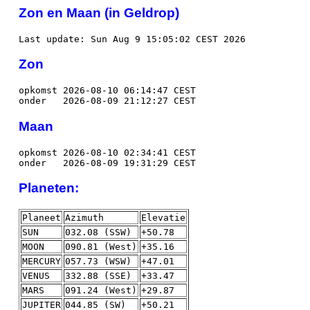
Zon en Maan (in Geldrop)
Last update: Sun Aug 9 15:05:02 CEST 2026
Zon
opkomst 2026-08-10 06:14:47 CEST
onder 2026-08-09 21:12:27 CEST
Maan
opkomst 2026-08-10 02:34:41 CEST
onder 2026-08-09 19:31:29 CEST
Planeten:
Planeet
Azimuth
Elevatie
SUN
032.08 (SSW)
+50.78
MOON
090.81 (West)
+35.16
MERCURY
057.73 (WSW)
+47.01
VENUS
332.88 (SSE)
+33.47
MARS
091.24 (West)
+29.87
JUPITER
044.85 (SW)
+50.21