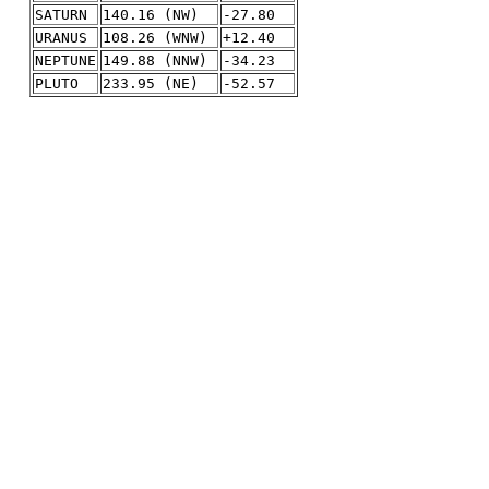
SATURN
140.16 (NW)
-27.80
URANUS
108.26 (WNW)
+12.40
NEPTUNE
149.88 (NNW)
-34.23
PLUTO
233.95 (NE)
-52.57