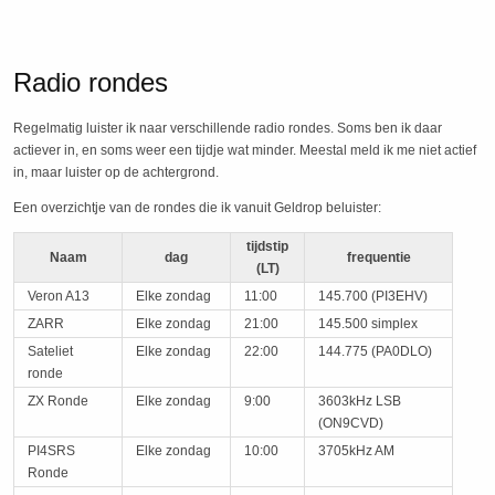
Radio rondes
Regelmatig luister ik naar verschillende radio rondes. Soms ben ik daar
actiever in, en soms weer een tijdje wat minder. Meestal meld ik me niet actief
in, maar luister op de achtergrond.
Een overzichtje van de rondes die ik vanuit Geldrop beluister:
tijdstip
Naam
dag
frequentie
(LT)
Veron A13
Elke zondag
11:00
145.700 (PI3EHV)
ZARR
Elke zondag
21:00
145.500 simplex
Sateliet
Elke zondag
22:00
144.775 (PA0DLO)
ronde
ZX Ronde
Elke zondag
9:00
3603kHz LSB
(ON9CVD)
PI4SRS
Elke zondag
10:00
3705kHz AM
Ronde