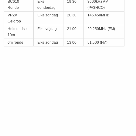
BC610
Elke
19:30
3600kHz AM
Ronde
donderdag
(PA3HCO)
VRZA
Elke zondag
20:30
145.450MHz
Geldrop
Helmondse
Elke vrijdag
21:00
29.250MHz (FM)
10m
6m ronde
Elke zondag
13:00
51.500 (FM)